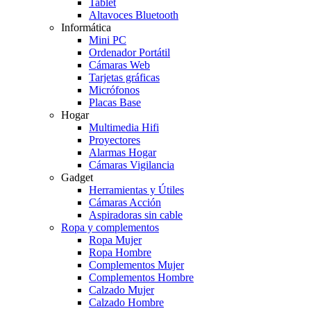
Tablet
Altavoces Bluetooth
Informática
Mini PC
Ordenador Portátil
Cámaras Web
Tarjetas gráficas
Micrófonos
Placas Base
Hogar
Multimedia Hifi
Proyectores
Alarmas Hogar
Cámaras Vigilancia
Gadget
Herramientas y Útiles
Cámaras Acción
Aspiradoras sin cable
Ropa y complementos
Ropa Mujer
Ropa Hombre
Complementos Mujer
Complementos Hombre
Calzado Mujer
Calzado Hombre