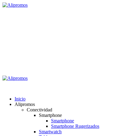
Saltar
al
contenido
Alipromos
Consigue las mejores ofertas
Menú
primario
Alipromos
Inicio
Alipromos
Conectividad
Smartphone
Smartphone
Smartphone Rugerizados
Smartwatch