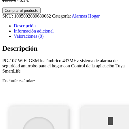
117,3
€
48,1
€
precio
precio
original
actual
Comprar el producto
era:
es:
SKU:
1005002089680062
Categoría:
Alarmas Hogar
117,3 €.
48,1 €.
Descripción
Información adicional
Valoraciones (0)
Descripción
PG-107 WIFI GSM inalámbrico 433MHz sistema de alarma de
seguridad antirrobo para el hogar con Control de la aplicación Tuya
SmartLife
Enchufe estándar: