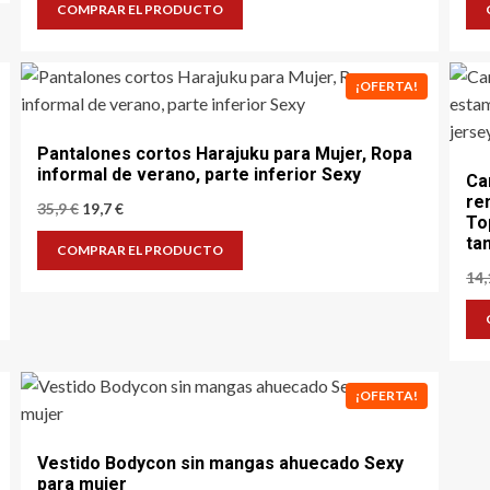
original
actual
COMPRAR EL PRODUCTO
era:
es:
32,4 €.
19,5 €.
¡OFERTA!
Pantalones cortos Harajuku para Mujer, Ropa
informal de verano, parte inferior Sexy
Ca
re
El
El
35,9
€
19,7
€
To
precio
precio
ta
original
actual
COMPRAR EL PRODUCTO
era:
es:
14
35,9 €.
19,7 €.
¡OFERTA!
Vestido Bodycon sin mangas ahuecado Sexy
para mujer