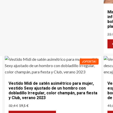
Mi
in
bo
pl
22
¡OFERTA!
Vestido Midi de satén asimétrico para mujer,
Ve
vestido Sexy ajustado de un hombro con
es
dobladillo Irregular, color champán, para fiesta
bo
y Club, verano 2023
de
El
El
32,4
€
19,5
€
41
precio
precio