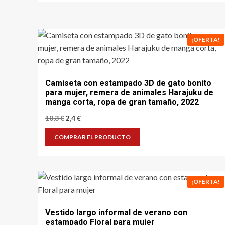
¡OFERTA!
Camiseta con estampado 3D de gato bonito
para mujer, remera de animales Harajuku de
manga corta, ropa de gran tamaño, 2022
El
El
10,3
€
2,4
€
precio
precio
original
actual
COMPRAR EL PRODUCTO
era:
es:
10,3 €.
2,4 €.
¡OFERTA!
Vestido largo informal de verano con
estampado Floral para mujer