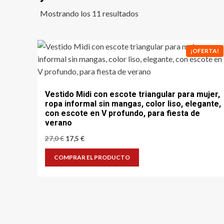
Ordenado
Mostrando los 11 resultados
por
los
últimos
¡OFERTA!
Vestido Midi con escote triangular para mujer,
ropa informal sin mangas, color liso, elegante,
con escote en V profundo, para fiesta de
verano
El
El
27,0
€
17,5
€
precio
precio
original
actual
COMPRAR EL PRODUCTO
era:
es:
27,0 €.
17,5 €.