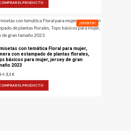
original
actual
COMPRAR EL PRODUCTO
era:
es:
41,8 €.
20,9 €.
¡OFERTA!
misetas con temática Floral para mujer,
mera con estampado de plantas florales,
ps básicos para mujer, jersey de gran
maño 2023
El
El
,1
€
3,1
€
precio
precio
original
actual
COMPRAR EL PRODUCTO
era:
es:
14,1 €.
3,1 €.