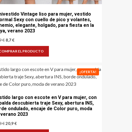
nivestido Vintage liso para mujer, vestido
formal Sexy con cuello de pico y volantes,
hemio, elegante, holgado, para fiesta en la
aya, verano 2023
El
El
,9
€
8,7
€
precio
precio
original
actual
COMPRAR EL PRODUCTO
era:
es:
22,9 €.
8,7 €.
¡OFERTA!
stido largo con escote en V para mujer, con
palda descubierta traje Sexy, abertura INS,
rde ondulado, encaje de Color puro, moda
 verano 2023
El
El
,8
€
20,9
€
precio
precio