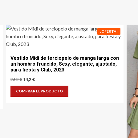
¡OFERTA!
Vestido Midi de terciopelo de manga larga con
un hombro fruncido, Sexy, elegante, ajustado,
para fiesta y Club, 2023
El
El
26,2
€
14,2
€
precio
precio
original
actual
COMPRAR EL PRODUCTO
era:
es:
26,2 €.
14,2 €.