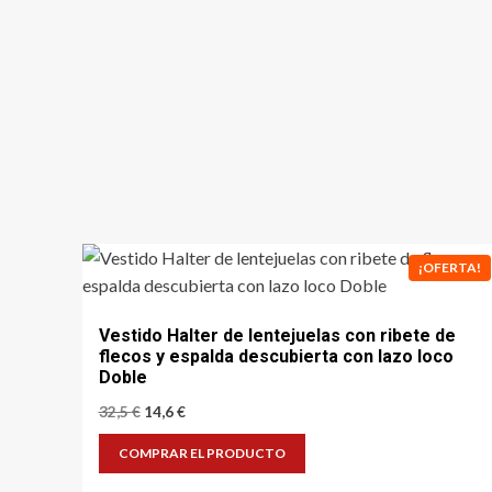
¡OFERTA!
Vestido Halter de lentejuelas con ribete de
flecos y espalda descubierta con lazo loco
Doble
El
El
32,5
€
14,6
€
precio
precio
original
actual
COMPRAR EL PRODUCTO
era:
es:
32,5 €.
14,6 €.