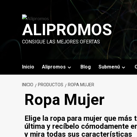
Saltar
al
contenido
ALIPROMOS
CONSIGUE LAS MEJORES OFERTAS
Inicio
Alipromos
Blog
Submenú
O
INICIO
PRODUCTOS
ROPA MUJER
Ropa Mujer
Elige la ropa para mujer que más t
última y recíbelo cómodamente en t
y mira todas sus características