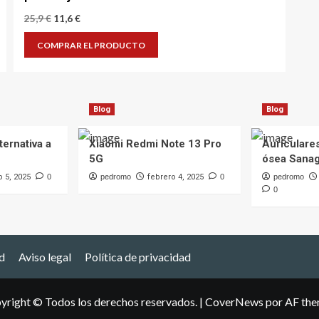
El
El
25,9
€
11,6
€
precio
precio
original
actual
COMPRAR EL PRODUCTO
era:
es:
25,9 €.
11,6 €.
Blog
Blog
ternativa a
Xiaomi Redmi Note 13 Pro
Auriculare
5G
ósea Sana
o 5, 2025
0
pedromo
febrero 4, 2025
0
pedromo
0
d
Aviso legal
Política de privacidad
yright © Todos los derechos reservados.
|
CoverNews
por AF the