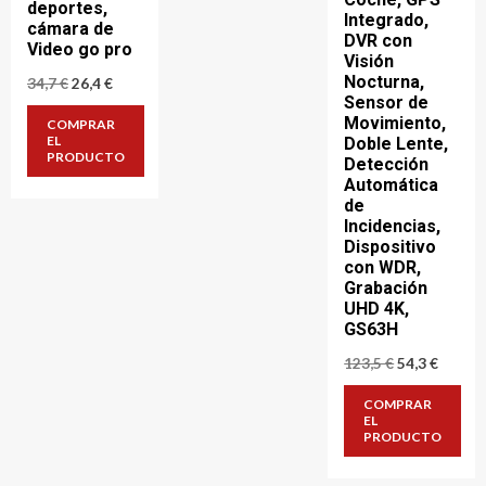
deportes,
Integrado,
cámara de
DVR con
Video go pro
Visión
Nocturna,
El
El
34,7
€
26,4
€
precio
precio
Sensor de
original
actual
Movimiento,
COMPRAR
era:
es:
EL
Doble Lente,
34,7 €.
26,4 €.
PRODUCTO
Detección
Automática
de
Incidencias,
Dispositivo
con WDR,
Grabación
UHD 4K,
GS63H
El
El
123,5
€
54,3
€
precio
precio
original
actual
COMPRAR
era:
es:
EL
123,5 €.
54,3 €.
PRODUCTO