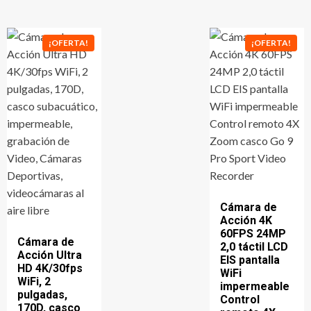
¡OFERTA!
¡OFERTA!
Cámara de
Acción 4K
60FPS 24MP
Cámara de
2,0 táctil LCD
Acción Ultra
EIS pantalla
HD 4K/30fps
WiFi
WiFi, 2
impermeable
pulgadas,
Control
170D, casco