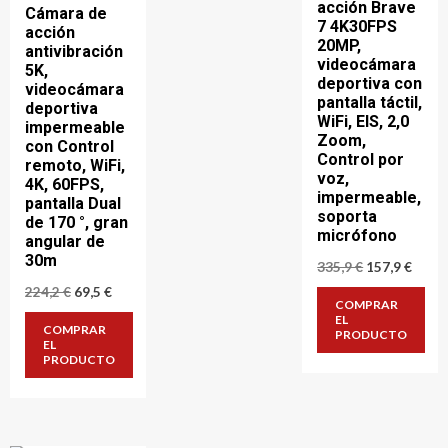
acción Brave
Cámara de
7 4K30FPS
acción
20MP,
antivibración
videocámara
5K,
deportiva con
videocámara
pantalla táctil,
deportiva
WiFi, EIS, 2,0
impermeable
Zoom,
con Control
Control por
remoto, WiFi,
voz,
4K, 60FPS,
impermeable,
pantalla Dual
soporta
de 170 °, gran
micrófono
angular de
30m
El
El
335,9
€
157,9
€
precio
preci
El
El
224,2
€
69,5
€
original
actua
COMPRAR
precio
precio
era:
es:
EL
original
actual
COMPRAR
335,9 €.
157,9 
PRODUCTO
era:
es:
EL
224,2 €.
69,5 €.
PRODUCTO