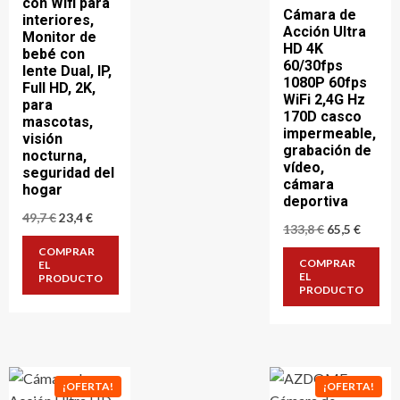
con Wifi para
Cámara de
interiores,
Acción Ultra
Monitor de
HD 4K
bebé con
60/30fps
lente Dual, IP,
1080P 60fps
Full HD, 2K,
WiFi 2,4G Hz
para
170D casco
mascotas,
impermeable,
visión
grabación de
nocturna,
vídeo,
seguridad del
cámara
hogar
deportiva
El
El
49,7
€
23,4
€
El
El
133,8
€
65,5
€
precio
precio
precio
precio
original
actual
COMPRAR
original
actual
era:
es:
COMPRAR
EL
era:
es:
49,7 €.
23,4 €.
EL
PRODUCTO
133,8 €.
65,5 €.
PRODUCTO
¡OFERTA!
¡OFERTA!