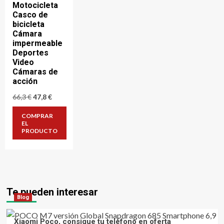
Motocicleta
Casco de
bicicleta
Cámara
impermeable
Deportes
Video
Cámaras de
acción
El
El
66,3
€
47,8
€
precio
precio
original
actual
COMPRAR
era:
es:
EL
66,3 €.
47,8 €.
PRODUCTO
Te pueden interesar
Blog
Xiaomi Poco, consigue tu teléfono en oferta