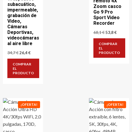
remoto 4X
subacuático,
Zoom casco
impermeable,
Go 9 Pro
grabación de
Sport Video
Video,
Recorder
Cámaras
Deportivas,
El
El
68,1
€
53,8
€
precio
precio
videocámaras
original
actual
al aire libre
COMPRAR
era:
es:
EL
68,1 €.
53,8 €.
El
El
34,7
€
26,4
€
PRODUCTO
precio
precio
original
actual
COMPRAR
era:
es:
EL
34,7 €.
26,4 €.
PRODUCTO
¡OFERTA!
¡OFERTA!