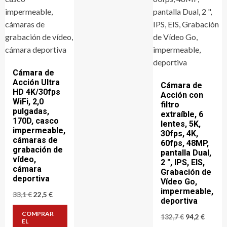
Cámara de
Acción Ultra
Cámara de
HD 4K/30fps
Acción con
WiFi, 2,0
filtro
pulgadas,
extraíble, 6
170D, casco
lentes, 5K,
impermeable,
30fps, 4K,
cámaras de
60fps, 48MP,
grabación de
pantalla Dual,
vídeo,
2 ", IPS, EIS,
cámara
Grabación de
deportiva
Vídeo Go,
impermeable,
El
El
33,1
€
22,5
€
deportiva
precio
precio
original
actual
COMPRAR
El
El
132,7
€
94,2
€
era:
es:
EL
precio
precio