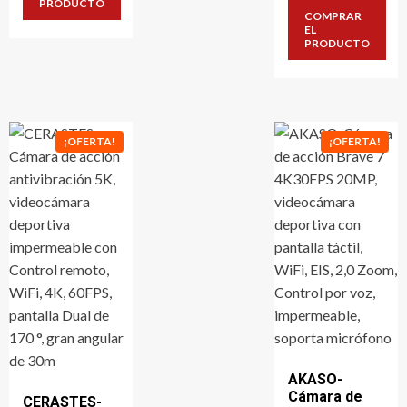
33,1 €.
22,5 €.
PRODUCTO
original
actual
COMPRAR
era:
es:
EL
132,7 €.
94,2 €.
PRODUCTO
¡OFERTA!
¡OFERTA!
AKASO-
Cámara de
CERASTES-