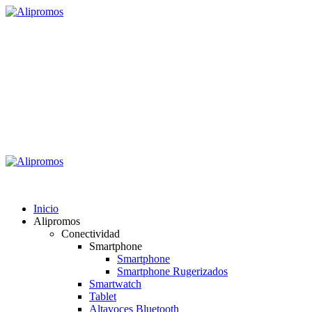
Saltar
al
contenido
Alipromos
Consigue las mejores ofertas
Menú
primario
Alipromos
Inicio
Alipromos
Conectividad
Smartphone
Smartphone
Smartphone Rugerizados
Smartwatch
Tablet
Altavoces Bluetooth