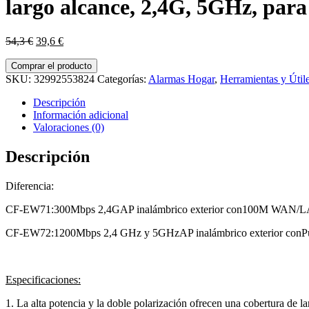
largo alcance, 2,4G, 5GHz, para
El
El
54,3
€
39,6
€
precio
precio
original
actual
Comprar el producto
era:
es:
SKU:
32992553824
Categorías:
Alarmas Hogar
,
Herramientas y Útil
54,3 €.
39,6 €.
Descripción
Información adicional
Valoraciones (0)
Descripción
Diferencia:
CF-EW71:300Mbps 2,4GAP inalámbrico exterior con100M WAN/LANPu
CF-EW72:1200Mbps 2,4 GHz y 5GHzAP inalámbrico exterior conPu
Especificaciones:
1. La alta potencia y la doble polarización ofrecen una cobertura de 