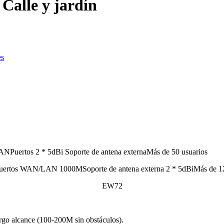
 Calle y jardín
es
ertos 2 * 5dBi Soporte de antena externaMás de 50 usuarios
ertos WAN/LAN 1000MSoporte de antena externa 2 * 5dBiMás de 12
EW72
largo alcance (100-200M sin obstáculos).