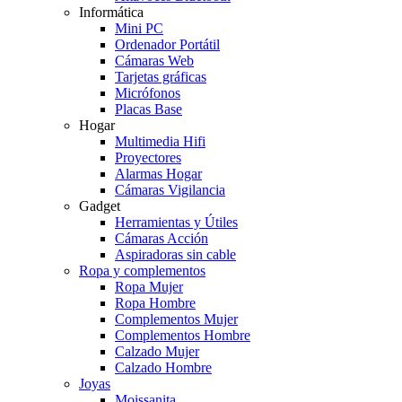
Informática
Mini PC
Ordenador Portátil
Cámaras Web
Tarjetas gráficas
Micrófonos
Placas Base
Hogar
Multimedia Hifi
Proyectores
Alarmas Hogar
Cámaras Vigilancia
Gadget
Herramientas y Útiles
Cámaras Acción
Aspiradoras sin cable
Ropa y complementos
Ropa Mujer
Ropa Hombre
Complementos Mujer
Complementos Hombre
Calzado Mujer
Calzado Hombre
Joyas
Moissanita