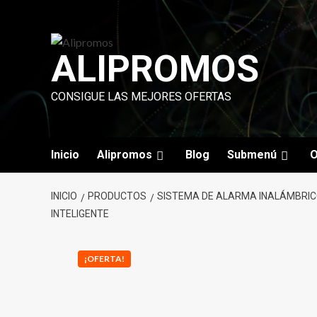
Saltar
al
contenido
ALIPROMOS
CONSIGUE LAS MEJORES OFERTAS
Inicio
Alipromos
Blog
Submenú
O
INICIO
PRODUCTOS
SISTEMA DE ALARMA INALÁMBRICO
INTELIGENTE
¡OFERTA!