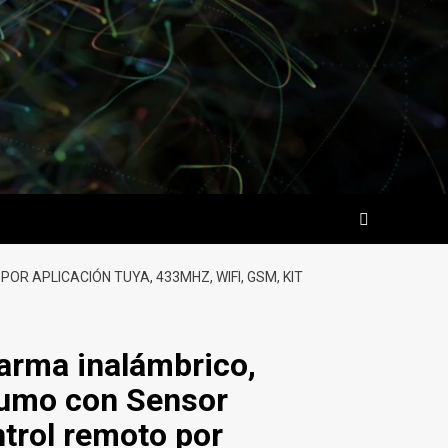
 APLICACIÓN TUYA, 433MHZ, WIFI, GSM, KIT
arma inalámbrico,
humo con Sensor
ntrol remoto por