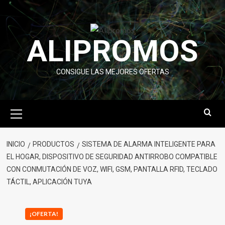
Saltar
al
contenido
ALIPROMOS
CONSIGUE LAS MEJORES OFERTAS
Menú
primario
INICIO
PRODUCTOS
SISTEMA DE ALARMA INTELIGENTE PARA
EL HOGAR, DISPOSITIVO DE SEGURIDAD ANTIRROBO COMPATIBLE
CON CONMUTACIÓN DE VOZ, WIFI, GSM, PANTALLA RFID, TECLADO
TÁCTIL, APLICACIÓN TUYA
¡OFERTA!