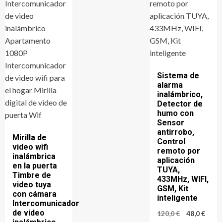
Sistema de
alarma
inalámbrico,
Detector de
humo con
Sensor
antirrobo,
Mirilla de
Control
video wifi
remoto por
inalámbrica
aplicación
en la puerta
TUYA,
Timbre de
433MHz, WIFI,
video tuya
GSM, Kit
con cámara
inteligente
Intercomunicador
de video
El
El
120,0
€
48,0
€
precio
prec