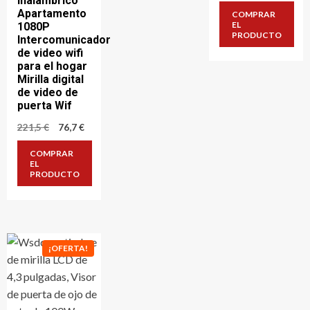
inalámbrico
original
actu
Apartamento
COMPRAR
era:
es:
EL
1080P
120,0 €.
48,0 
PRODUCTO
Intercomunicador
de video wifi
para el hogar
Mirilla digital
de video de
puerta Wif
El
El
221,5
€
76,7
€
precio
precio
original
actual
COMPRAR
era:
es:
EL
221,5 €.
76,7 €.
PRODUCTO
¡OFERTA!