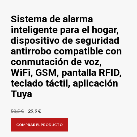
Sistema de alarma
inteligente para el hogar,
dispositivo de seguridad
antirrobo compatible con
conmutación de voz,
WiFi, GSM, pantalla RFID,
teclado táctil, aplicación
Tuya
El
El
58,5
€
29,9
€
precio
precio
COMPRAR EL PRODUCTO
original
actual
era:
es: