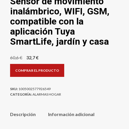
Sensor de movimiento
inalámbrico, WIFI, GSM,
compatible con la
aplicación Tuya
SmartLife, jardín y casa
El
El
60,6
€
32,7
€
precio
precio
COMPRAR EL PRODUCTO
original
actual
era:
es:
60,6 €.
32,7 €.
SKU:
1005002577926549
CATEGORÍA:
ALARMAS HOGAR
Descripción
Información adicional