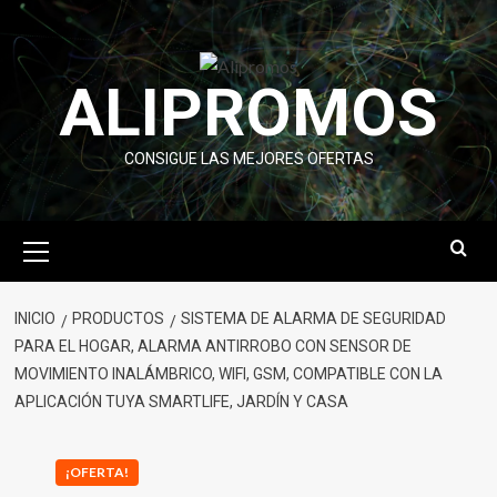
Saltar
al
contenido
ALIPROMOS
CONSIGUE LAS MEJORES OFERTAS
Menú
primario
INICIO
PRODUCTOS
SISTEMA DE ALARMA DE SEGURIDAD
PARA EL HOGAR, ALARMA ANTIRROBO CON SENSOR DE
MOVIMIENTO INALÁMBRICO, WIFI, GSM, COMPATIBLE CON LA
APLICACIÓN TUYA SMARTLIFE, JARDÍN Y CASA
¡OFERTA!