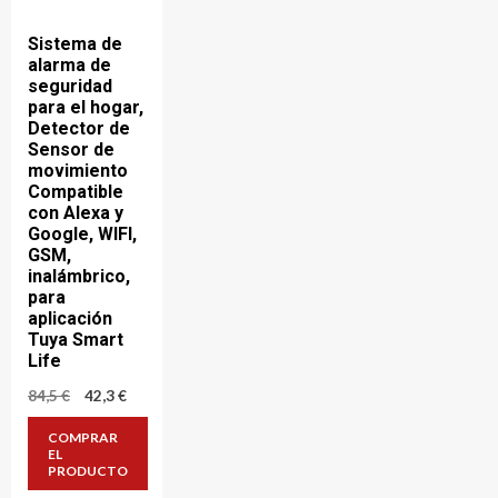
Sistema de
alarma de
seguridad
para el hogar,
Detector de
Sensor de
movimiento
Compatible
con Alexa y
Google, WIFI,
GSM,
inalámbrico,
para
aplicación
Tuya Smart
Life
El
El
84,5
€
42,3
€
precio
precio
original
actual
COMPRAR
era:
es:
EL
84,5 €.
42,3 €.
PRODUCTO