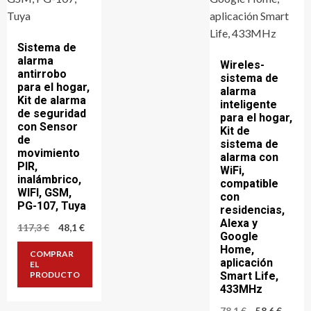
Sistema de
alarma
Wireles-
antirrobo
sistema de
para el hogar,
alarma
Kit de alarma
inteligente
de seguridad
para el hogar,
con Sensor
Kit de
de
sistema de
movimiento
alarma con
PIR,
WiFi,
inalámbrico,
compatible
WIFI, GSM,
con
PG-107, Tuya
residencias,
Alexa y
El
El
117,3
€
48,1
€
Google
precio
precio
Home,
original
actual
COMPRAR
era:
es:
aplicación
EL
117,3 €.
48,1 €.
Smart Life,
PRODUCTO
433MHz
El
El
78,1
€
58,6
€