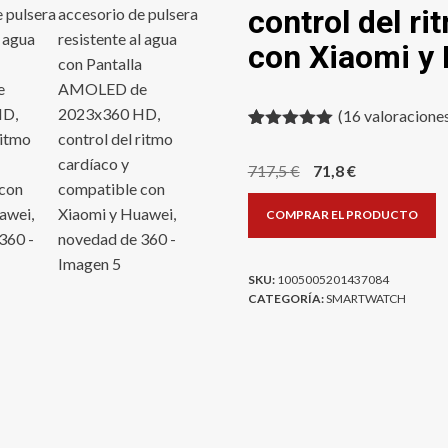
control del r
con Xiaomi y
(
16
valoraciones
Valorado
16
con
5.00
de
El
El
717,5
€
71,8
€
5 en base
a
precio
precio
valoraciones
COMPRAR EL PRODUCTO
original
actual
de clientes
era:
es:
717,5 €.
71,8 €.
SKU:
1005005201437084
CATEGORÍA:
SMARTWATCH