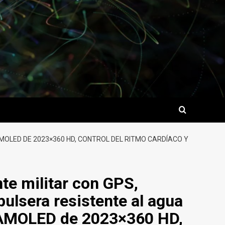
MOLED DE 2023×360 HD, CONTROL DEL RITMO CARDÍACO Y
nte militar con GPS,
pulsera resistente al agua
 AMOLED de 2023×360 HD,