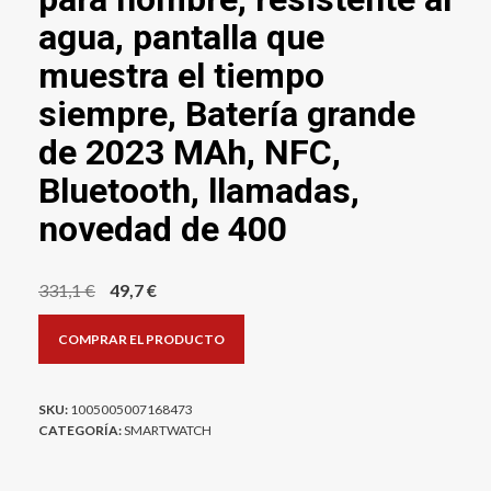
agua, pantalla que
muestra el tiempo
siempre, Batería grande
de 2023 MAh, NFC,
Bluetooth, llamadas,
novedad de 400
El
El
331,1
€
49,7
€
precio
precio
COMPRAR EL PRODUCTO
original
actual
era:
es:
331,1 €.
49,7 €.
SKU:
1005005007168473
CATEGORÍA:
SMARTWATCH