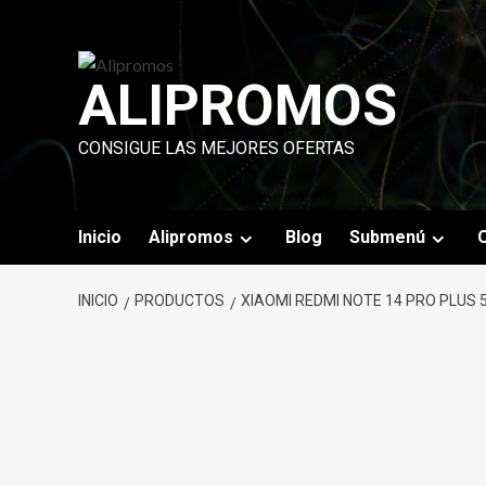
Saltar
al
contenido
ALIPROMOS
CONSIGUE LAS MEJORES OFERTAS
Inicio
Alipromos
Blog
Submenú
O
INICIO
PRODUCTOS
XIAOMI REDMI NOTE 14 PRO PLUS