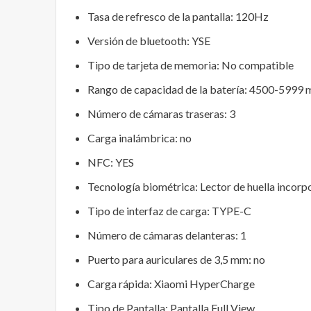
Tasa de refresco de la pantalla:
120Hz
Versión de bluetooth:
YSE
Tipo de tarjeta de memoria:
No compatible
Rango de capacidad de la batería:
4500-5999 
Número de cámaras traseras:
3
Carga inalámbrica:
no
NFC:
YES
Tecnología biométrica:
Lector de huella incorp
Tipo de interfaz de carga:
TYPE-C
Número de cámaras delanteras:
1
Puerto para auriculares de 3,5 mm:
no
Carga rápida:
Xiaomi HyperCharge
Tipo de Pantalla:
Pantalla Full View