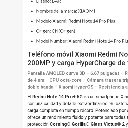
Diseño:
BAR
Nombre de la marca:
XIAOMI
Modelo Xiaomi:
Redmi Note 14 Pro Plus
Origen:
CN(Origen)
Model Number:
Xiaomi Redmi Note 14 Pro Pl
Teléfono móvil Xiaomi Redmi No
200MP y carga HyperCharge de
Pantalla AMOLED curva 3D – 6.67 pulgadas – R
de 4 nm – CPU octa-core – Cámara trasera tri
doble banda – Xiaomi HyperOS – Resistencia al
El
Redmi Note 14 Pro+ 5G
es un smartphone Xia
con una calidad y detalle extraordinarios. Su bater
carga completa en tiempo récord. Potenciado por e
ofrece un rendimiento fluido y potente para todas
protección
Corning® Gorilla® Glass Victus® 2
y