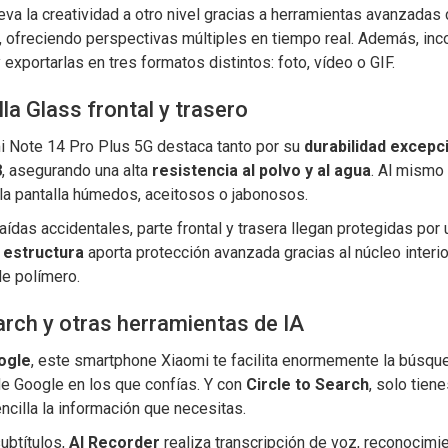
va la creatividad a otro nivel gracias a herramientas avanzadas
, ofreciendo perspectivas múltiples en tiempo real. Además, inc
 exportarlas en tres formatos distintos: foto, vídeo o GIF.
la Glass frontal y trasero
mi Note 14 Pro Plus 5G destaca tanto por su
durabilidad excepc
8
, asegurando una alta
resistencia al polvo y al agua
. Al mismo
la pantalla húmedos, aceitosos o jabonosos.
caídas accidentales, parte frontal y trasera llegan protegidas por 
 estructura
aporta protección avanzada gracias al núcleo interio
de polímero.
arch y otras herramientas de IA
ogle
, este smartphone Xiaomi te facilita enormemente la búsque
de Google en los que confías. Y con
Circle to Search
, solo tien
cilla la información que necesitas.
ubtítulos,
AI Recorder
realiza transcripción de voz, reconocim