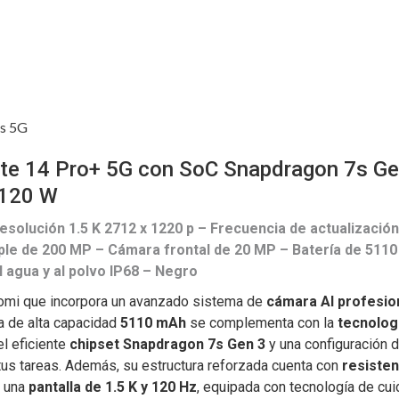
us 5G
te 14 Pro+ 5G con SoC Snapdragon 7s Gen
 120 W
esolución 1.5 K 2712 x 1220 p – Frecuencia de actualizaci
ple de 200 MP – Cámara frontal de 20 MP – Batería de 511
 agua y al polvo IP68 – Negro
omi que incorpora un avanzado sistema de
cámara AI profesio
ía de alta capacidad
5110 mAh
se complementa con la
tecnolog
l eficiente
chipset Snapdragon 7s Gen 3
y una configuración 
 tus tareas. Además, su estructura reforzada cuenta con
resisten
 una
pantalla de 1.5 K y 120 Hz
, equipada con tecnología de cui