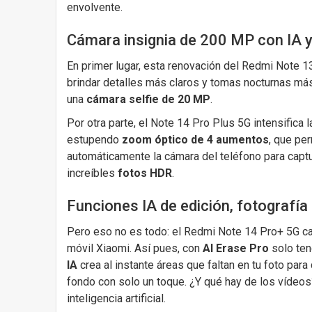
envolvente.
Cámara insignia de 200 MP con IA 
En primer lugar, esta renovación del Redmi Note 
brindar detalles más claros y tomas nocturnas má
una
cámara selfie de 20 MP
.
Por otra parte, el Note 14 Pro Plus 5G intensifica l
estupendo
zoom óptico de 4 aumentos
, que per
automáticamente la cámara del teléfono para captu
increíbles
fotos HDR
.
Funciones IA de edición, fotografía
Pero eso no es todo: el Redmi Note 14 Pro+ 5G c
móvil Xiaomi. Así pues, con
AI Erase Pro
solo ten
IA
crea al instante áreas que faltan en tu foto par
fondo con solo un toque. ¿Y qué hay de los vídeos
inteligencia artificial.