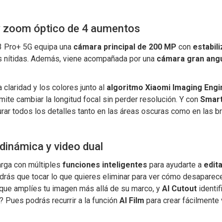
y zoom óptico de 4 aumentos
13 Pro+ 5G equipa una
cámara principal de 200 MP
con
estabil
s nítidas. Además, viene acompañada por una
cámara gran angu
a claridad y los colores junto al
algoritmo Xiaomi Imaging Engi
mite cambiar la longitud focal sin perder resolución. Y con
Smart
rar todos los detalles tanto en las áreas oscuras como en las b
 dinámica y video dual
arga con múltiples
funciones inteligentes
para ayudarte a
edit
drás que tocar lo que quieres eliminar para ver cómo desaparec
a que amplíes tu imagen más allá de su marco, y
AI Cutout
identif
? Pues podrás recurrir a la función
AI Film
para crear fácilmente 