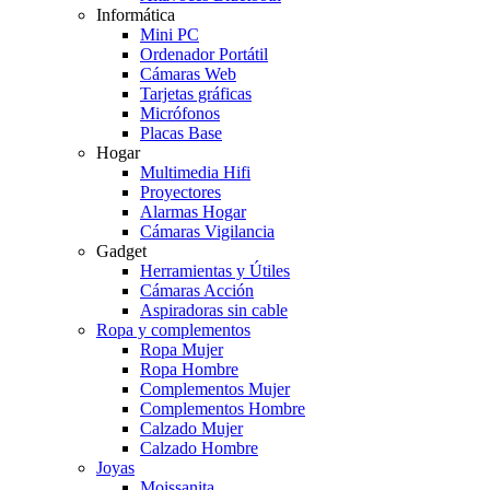
Informática
Mini PC
Ordenador Portátil
Cámaras Web
Tarjetas gráficas
Micrófonos
Placas Base
Hogar
Multimedia Hifi
Proyectores
Alarmas Hogar
Cámaras Vigilancia
Gadget
Herramientas y Útiles
Cámaras Acción
Aspiradoras sin cable
Ropa y complementos
Ropa Mujer
Ropa Hombre
Complementos Mujer
Complementos Hombre
Calzado Mujer
Calzado Hombre
Joyas
Moissanita