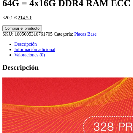
64G = 4x16G DDR4 RAM ECC
El
El
320,1
€
214,5
€
precio
precio
original
actual
Comprar el producto
era:
es:
SKU:
1005005310761705
Categoría:
Placas Base
320,1 €.
214,5 €.
Descripción
Información adicional
Valoraciones (0)
Descripción