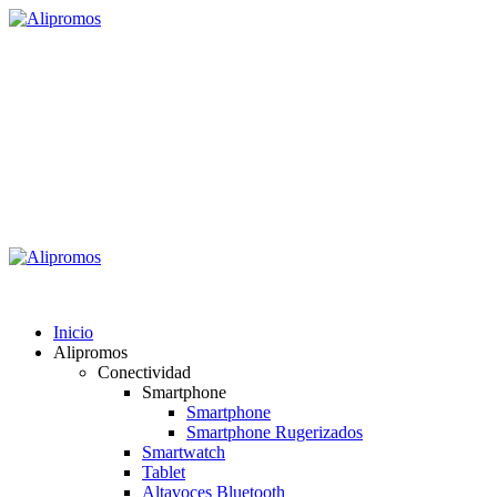
Saltar
al
contenido
Alipromos
Consigue las mejores ofertas
Menú
primario
Alipromos
Inicio
Alipromos
Conectividad
Smartphone
Smartphone
Smartphone Rugerizados
Smartwatch
Tablet
Altavoces Bluetooth