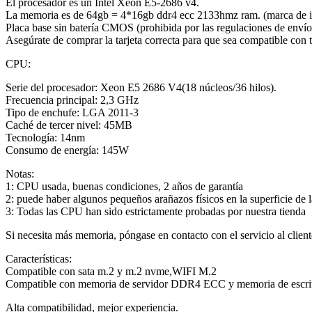
El procesador es un Intel Xeon E5-2686 v4.
La memoria es de 64gb = 4*16gb ddr4 ecc 2133hmz ram. (marca de i
Placa base sin batería CMOS (prohibida por las regulaciones de envío
Asegúrate de comprar la tarjeta correcta para que sea compatible con t
CPU:
Serie del procesador: Xeon E5 2686 V4(18 núcleos/36 hilos).
Frecuencia principal: 2,3 GHz
Tipo de enchufe: LGA 2011-3
Caché de tercer nivel: 45MB
Tecnología: 14nm
Consumo de energía: 145W
Notas:
1: CPU usada, buenas condiciones, 2 años de garantía
2: puede haber algunos pequeños arañazos físicos en la superficie de 
3: Todas las CPU han sido estrictamente probadas por nuestra tienda
Si necesita más memoria, póngase en contacto con el servicio al client
Características:
Compatible con sata m.2 y m.2 nvme,WIFI M.2
Compatible con memoria de servidor DDR4 ECC y memoria de escr
Alta compatibilidad, mejor experiencia.