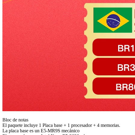
Bloc de notas
El paquete incluye 1 Placa base + 1 procesador + 4 memorias.
La placa base es un E5-MR9S mecánico