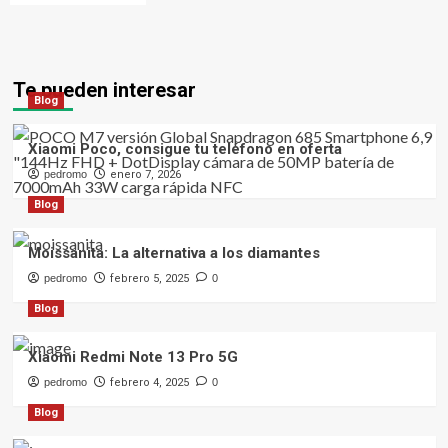
Te pueden interesar
Blog
Xiaomi Poco, consigue tu teléfono en oferta
pedromo
enero 7, 2026
Blog
Moissanita: La alternativa a los diamantes
pedromo
febrero 5, 2025
0
Blog
Xiaomi Redmi Note 13 Pro 5G
pedromo
febrero 4, 2025
0
Blog