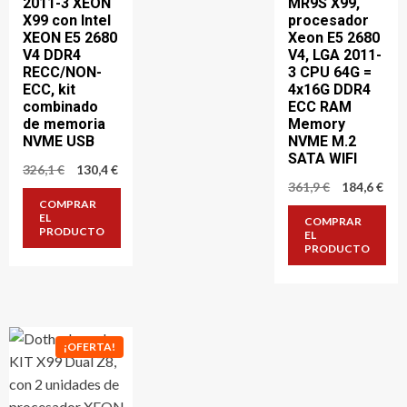
2011-3 XEON
MR9S X99,
X99 con Intel
procesador
XEON E5 2680
Xeon E5 2680
V4 DDR4
V4, LGA 2011-
RECC/NON-
3 CPU 64G =
ECC, kit
4x16G DDR4
combinado
ECC RAM
de memoria
Memory
NVME USB
NVME M.2
SATA WIFI
El
El
326,1
€
130,4
€
precio
precio
El
El
361,9
€
184,6
€
original
actual
precio
pre
COMPRAR
era:
es:
original
act
EL
COMPRAR
326,1 €.
130,4 €.
era:
es:
PRODUCTO
EL
361,9 €.
184,
PRODUCTO
¡OFERTA!