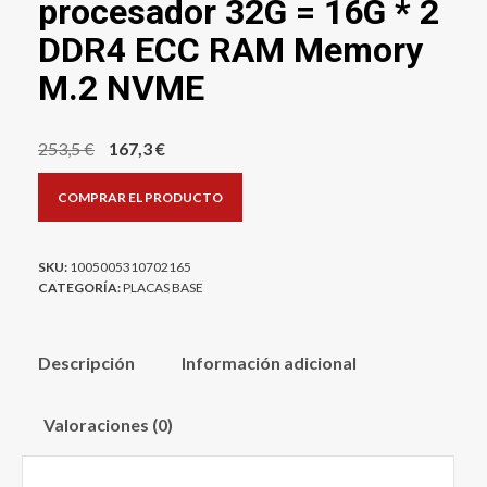
procesador 32G = 16G * 2
DDR4 ECC RAM Memory
M.2 NVME
El
El
253,5
€
167,3
€
precio
precio
COMPRAR EL PRODUCTO
original
actual
era:
es:
253,5 €.
167,3 €.
SKU:
1005005310702165
CATEGORÍA:
PLACAS BASE
Descripción
Información adicional
Valoraciones (0)