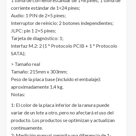
1 toma de corriente estándar de 1×8 pines; 1 toma de
corriente estándar de 1×24 pines;
Audio: 1 PIN de 2×5 pines;
Interruptor de reinicio: 2 botones independientes;
JLPC: pin 1 2×5 pines;
Tarjeta de diagnóstico: 1;
Interfaz M.2: 2 (1 * Protocolo PCIB + 1 * Protocolo
SATA);
> Tamaño real
Tamaño: 215mm x 303mm;
Peso de la placa base (incluido el embalaje):
aproximadamente 1,4 kg.
Notas:
1: El color de la placa inferior de la ranura puede
variar de un lote a otro, pero no afectará el uso del
producto. Los productos se optimizan y actualizan
continuamente.
2: Medición manual, permita una diferencia de 1-