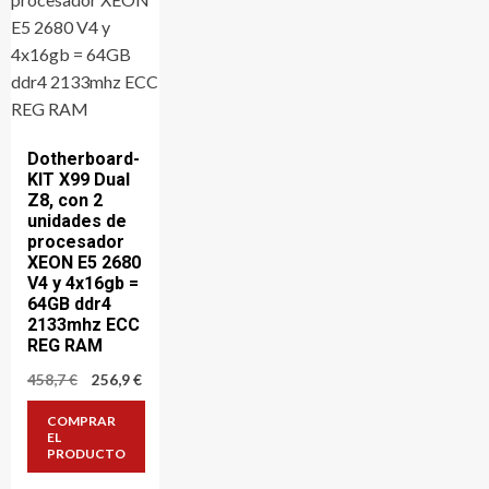
Dotherboard-
KIT X99 Dual
Z8, con 2
unidades de
procesador
XEON E5 2680
V4 y 4x16gb =
64GB ddr4
2133mhz ECC
REG RAM
El
El
458,7
€
256,9
€
precio
precio
original
actual
COMPRAR
era:
es:
EL
458,7 €.
256,9 €.
PRODUCTO