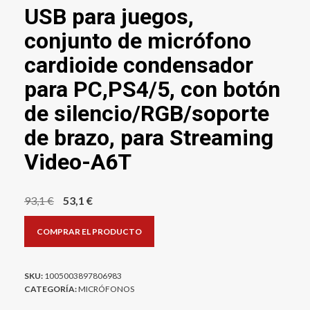
USB para juegos,
conjunto de micrófono
cardioide condensador
para PC,PS4/5, con botón
de silencio/RGB/soporte
de brazo, para Streaming
Video-A6T
El
El
93,1
€
53,1
€
precio
precio
COMPRAR EL PRODUCTO
original
actual
era:
es:
93,1 €.
53,1 €.
SKU:
1005003897806983
CATEGORÍA:
MICRÓFONOS