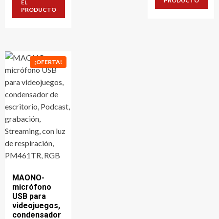
era:
es:
PRODUCTO
EL
64,8 €.
59,6 €.
PRODUCTO
¡OFERTA!
MAONO-
micrófono
USB para
videojuegos,
condensador