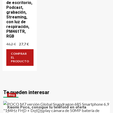
de escritorio,
Podcast,
grabación,
Streaming,
con luz de
respiración,
PM461TR,
RGB
El
El
46,2
€
27,7
€
precio
precio
original
actual
COMPRAR
era:
es:
EL
46,2 €.
27,7 €.
PRODUCTO
Te pueden interesar
Blog
Xiaomi Poco, consigue tu teléfono en oferta