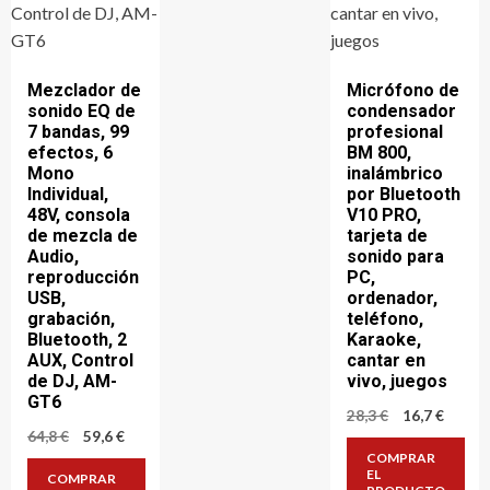
Mezclador de
Micrófono de
sonido EQ de
condensador
7 bandas, 99
profesional
efectos, 6
BM 800,
Mono
inalámbrico
Individual,
por Bluetooth
48V, consola
V10 PRO,
de mezcla de
tarjeta de
Audio,
sonido para
reproducción
PC,
USB,
ordenador,
grabación,
teléfono,
Bluetooth, 2
Karaoke,
AUX, Control
cantar en
de DJ, AM-
vivo, juegos
GT6
El
El
28,3
€
16,7
€
precio
precio
El
El
64,8
€
59,6
€
original
actual
precio
precio
COMPRAR
era:
es:
original
actual
EL
COMPRAR
28,3 €.
16,7 €.