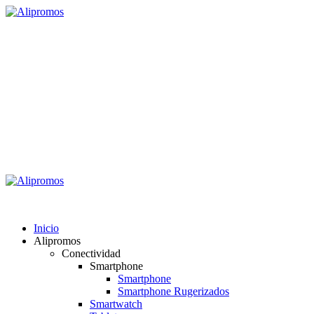
Saltar
al
contenido
Alipromos
Consigue las mejores ofertas
Menú
primario
Alipromos
Inicio
Alipromos
Conectividad
Smartphone
Smartphone
Smartphone Rugerizados
Smartwatch