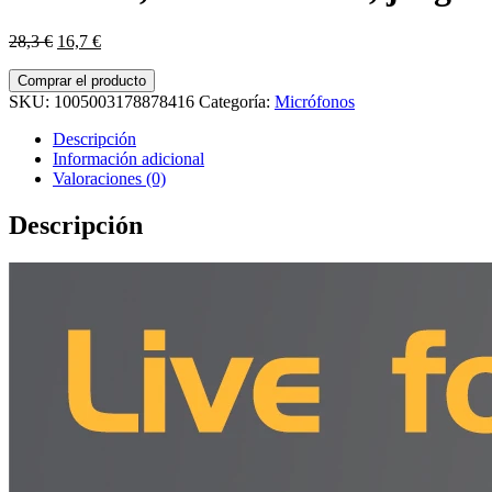
El
El
28,3
€
16,7
€
precio
precio
original
actual
Comprar el producto
era:
es:
SKU:
1005003178878416
Categoría:
Micrófonos
28,3 €.
16,7 €.
Descripción
Información adicional
Valoraciones (0)
Descripción