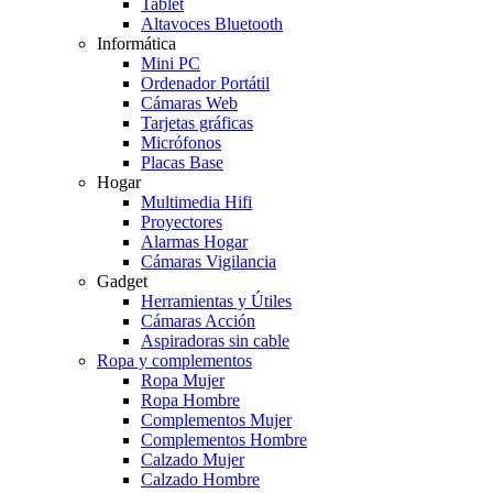
Tablet
Altavoces Bluetooth
Informática
Mini PC
Ordenador Portátil
Cámaras Web
Tarjetas gráficas
Micrófonos
Placas Base
Hogar
Multimedia Hifi
Proyectores
Alarmas Hogar
Cámaras Vigilancia
Gadget
Herramientas y Útiles
Cámaras Acción
Aspiradoras sin cable
Ropa y complementos
Ropa Mujer
Ropa Hombre
Complementos Mujer
Complementos Hombre
Calzado Mujer
Calzado Hombre