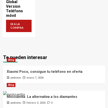
Global
Version
Teléfono
móvil
IR A LA
COMPRA
Te pueden interesar
Blog
Xiaomi Poco, consigue tu teléfono en oferta
pedromo
enero 7, 2026
Blog
Moissanita: La alternativa a los diamantes
pedromo
febrero 5, 2025
0