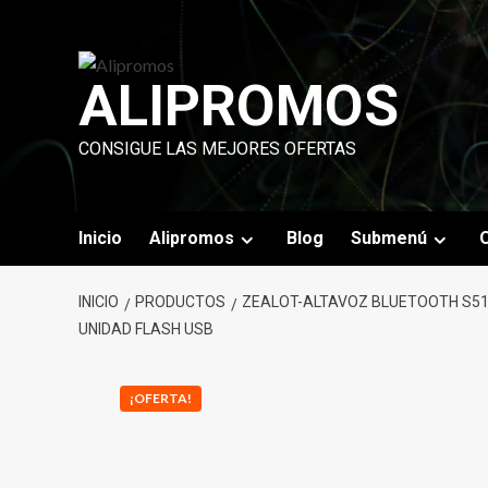
Saltar
al
contenido
ALIPROMOS
CONSIGUE LAS MEJORES OFERTAS
Inicio
Alipromos
Blog
Submenú
O
INICIO
PRODUCTOS
ZEALOT-ALTAVOZ BLUETOOTH S51 
UNIDAD FLASH USB
¡OFERTA!