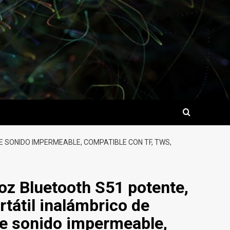
 SONIDO IMPERMEABLE, COMPATIBLE CON TF, TWS,
z Bluetooth S51 potente,
tátil inalámbrico de
de sonido impermeable,