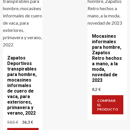
Mocasines
informales
para hombre,
Zapatos
Zapatos
Retro hechos
Deportivos
a mano, a la
transpirables
moda,
para hombre,
novedad de
mocasines
2023
informales
8,2
€
de cuero de
vaca, para
COMPRAR
exteriores,
EL
primavera y
PRODUCTO
verano, 2022
El
El
50,5
€
36,3
€
precio
precio