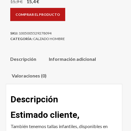
El
El
15,9
€
15,4
€
precio
precio
COMPRAR EL PRODUCTO
original
actual
era:
es:
15,9 €.
15,4 €.
SKU:
1005005529278094
CATEGORÍA:
CALZADO HOMBRE
Descripción
Información adicional
Valoraciones (0)
Descripción
Estimado cliente,
También tenemos tallas infantiles, disponibles en