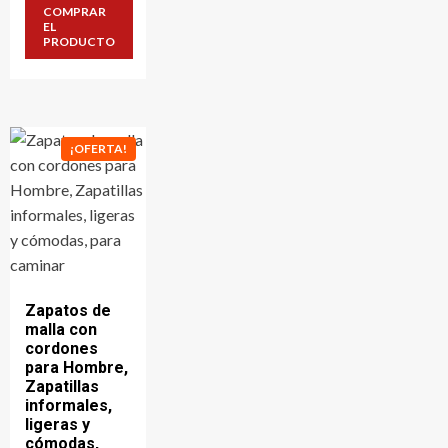
original
actual
COMPRAR
era:
es:
EL
50,5 €.
36,3 €.
PRODUCTO
¡OFERTA!
Zapatos de
malla con
cordones
para Hombre,
Zapatillas
informales,
ligeras y
cómodas,