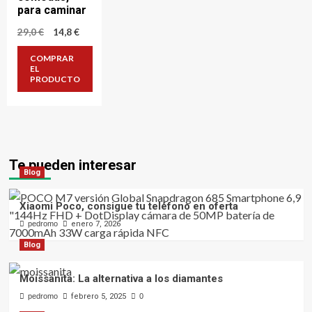
para caminar
El
El
29,0
€
14,8
€
precio
precio
original
actual
COMPRAR
era:
es:
EL
29,0 €.
14,8 €.
PRODUCTO
Te pueden interesar
Blog
Xiaomi Poco, consigue tu teléfono en oferta
pedromo
enero 7, 2026
Blog
Moissanita: La alternativa a los diamantes
pedromo
febrero 5, 2025
0