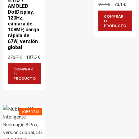
«FHD +
El
El
97,4
€
73,1
€
AMOLED
precio
precio
DotDisplay,
original
actual
COMPRAR
120Hz,
era:
es:
EL
cámara de
97,4 €.
73,1 €.
PRODUCTO
108MP, carga
rápida de
67W, versión
global
El
El
271,7
€
187,5
€
precio
precio
original
actual
COMPRAR
era:
es:
EL
271,7 €.
187,5 €.
PRODUCTO
¡OFERTA!