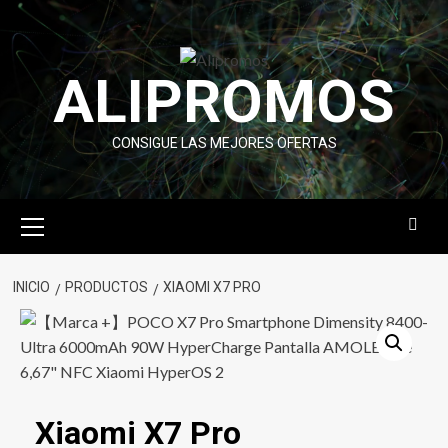
Saltar
al
contenido
ALIPROMOS
CONSIGUE LAS MEJORES OFERTAS
Menú
primario
INICIO
PRODUCTOS
XIAOMI X7 PRO
Xiaomi X7 Pro