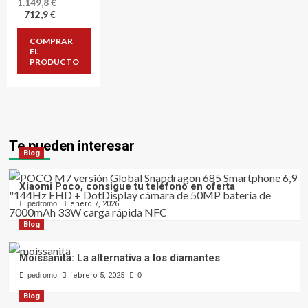
El
1.149,8
€
El
precio
712,9
€
precio
original
actual
era:
COMPRAR
es:
1.149,8 €.
EL
712,9 €.
PRODUCTO
Te pueden interesar
Blog
Xiaomi Poco, consigue tu teléfono en oferta
pedromo
enero 7, 2026
Blog
Moissanita: La alternativa a los diamantes
pedromo
febrero 5, 2025
0
Blog