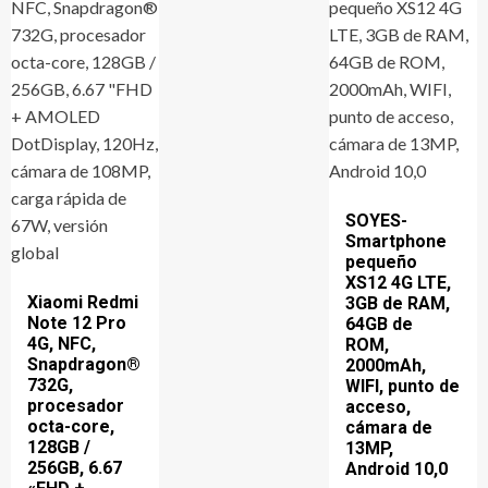
SOYES-
Smartphone
pequeño
XS12 4G LTE,
Xiaomi Redmi
3GB de RAM,
Note 12 Pro
64GB de
4G, NFC,
ROM,
Snapdragon®
2000mAh,
732G,
WIFI, punto de
procesador
acceso,
octa-core,
cámara de
128GB /
13MP,
256GB, 6.67
Android 10,0