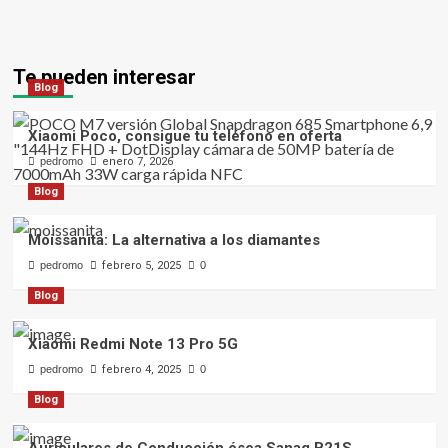
Te pueden interesar
Blog
Xiaomi Poco, consigue tu teléfono en oferta
pedromo
enero 7, 2026
Blog
Moissanita: La alternativa a los diamantes
pedromo
febrero 5, 2025
0
Blog
Xiaomi Redmi Note 13 Pro 5G
pedromo
febrero 4, 2025
0
Blog
Auriculares de Conducción ósea Sanag B21S