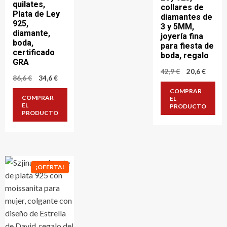
quilates,
collares de
Plata de Ley
diamantes de
925,
3 y 5MM,
diamante,
joyería fina
boda,
para fiesta de
certificado
boda, regalo
GRA
El
El
42,9
€
20,6
€
El
El
86,6
€
34,6
€
precio
precio
precio
precio
original
actual
COMPRAR
original
actual
era:
es:
COMPRAR
EL
era:
es:
42,9 €.
20,6 €.
EL
PRODUCTO
86,6 €.
34,6 €.
PRODUCTO
¡OFERTA!