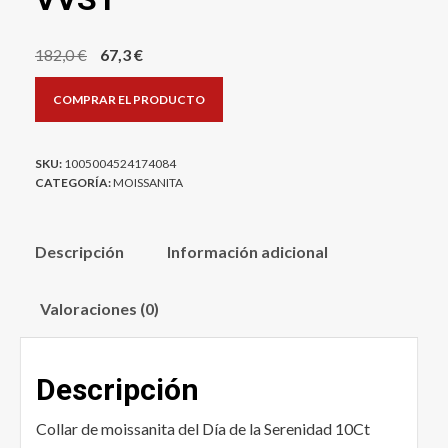
El
El
182,0
€
67,3
€
precio
precio
COMPRAR EL PRODUCTO
original
actual
era:
es:
182,0 €.
67,3 €.
SKU:
1005004524174084
CATEGORÍA:
MOISSANITA
Descripción
Información adicional
Valoraciones (0)
Descripción
Collar de moissanita del Día de la Serenidad 10Ct