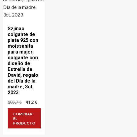
Szjinao
colgante de
plata 925 con
moissanita
para mujer,
colgante con
diseño de
Estrella de
David, regalo
del Día de la
madre, 3ct,
2023
El
El
105,7
€
41,2
€
precio
precio
original
actual
COMPRAR
era:
es:
EL
105,7 €.
41,2 €.
PRODUCTO