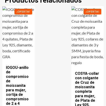
Productos relacionados
¡OFERTA!
¡OFERTA!
IOGOU-anillo
de
COSYA-collar
compromiso
con colgante
de
de Cruz de
moissanita
moissanita
para mujer,
completa
sortija de
para mujer,
compromiso
de Plata de
de 2 a 4
Ley 925,