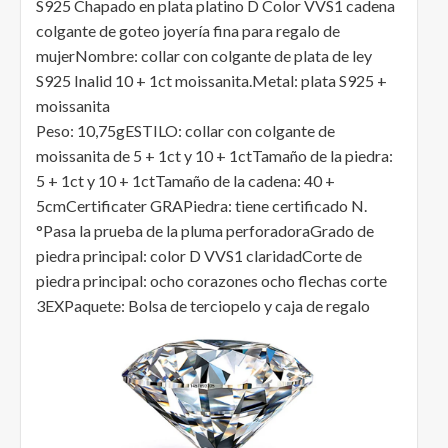
S925 Chapado en plata platino D Color VVS1 cadena
colgante de goteo joyería fina para regalo de
mujerNombre: collar con colgante de plata de ley
S925 Inalid 10 + 1ct moissanita.Metal: plata S925 +
moissanita
Peso: 10,75gESTILO: collar con colgante de
moissanita de 5 + 1ct y 10 + 1ctTamaño de la piedra:
5 + 1ct y 10 + 1ctTamaño de la cadena: 40 +
5cmCertificater GRAPiedra: tiene certificado N.
°Pasa la prueba de la pluma perforadoraGrado de
piedra principal: color D VVS1 claridadCorte de
piedra principal: ocho corazones ocho flechas corte
3EXPaquete: Bolsa de terciopelo y caja de regalo