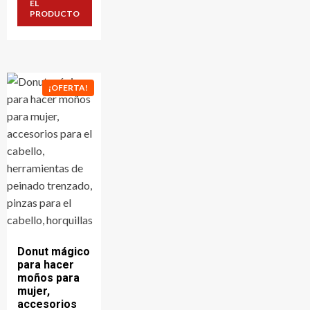
era:
es:
EL
43,3 €.
23,8 €.
PRODUCTO
¡OFERTA!
Donut mágico
para hacer
moños para
mujer,
accesorios