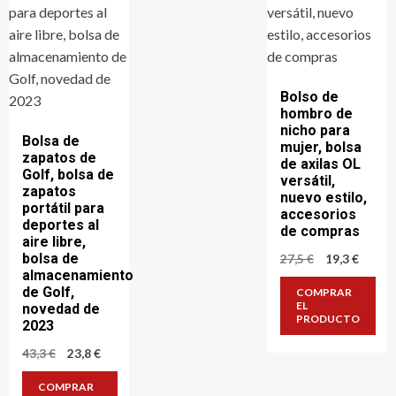
Bolso de
hombro de
nicho para
Bolsa de
mujer, bolsa
zapatos de
de axilas OL
Golf, bolsa de
versátil,
zapatos
nuevo estilo,
portátil para
accesorios
deportes al
de compras
aire libre,
bolsa de
El
El
27,5
€
19,3
€
precio
precio
almacenamiento
original
actual
de Golf,
COMPRAR
era:
es:
EL
novedad de
27,5 €.
19,3 €.
PRODUCTO
2023
El
El
43,3
€
23,8
€
precio
precio
original
actual
COMPRAR