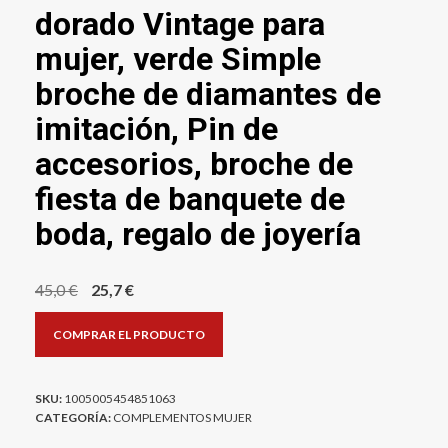
dorado Vintage para
mujer, verde Simple
broche de diamantes de
imitación, Pin de
accesorios, broche de
fiesta de banquete de
boda, regalo de joyería
El
El
45,0
€
25,7
€
precio
precio
COMPRAR EL PRODUCTO
original
actual
era:
es:
45,0 €.
25,7 €.
SKU:
1005005454851063
CATEGORÍA:
COMPLEMENTOS MUJER