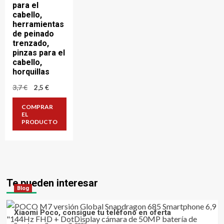
para el
cabello,
herramientas
de peinado
trenzado,
pinzas para el
cabello,
horquillas
El
El
3,7
€
2,5
€
precio
precio
original
actual
COMPRAR
era:
es:
EL
3,7 €.
2,5 €.
PRODUCTO
Te pueden interesar
Blog
Xiaomi Poco, consigue tu teléfono en oferta