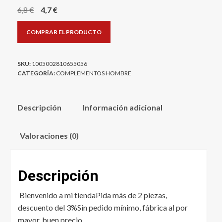
El
El
6,8
€
4,7
€
precio
precio
COMPRAR EL PRODUCTO
original
actual
era:
es:
6,8 €.
4,7 €.
SKU:
1005002810655056
CATEGORÍA:
COMPLEMENTOS HOMBRE
Descripción
Información adicional
Valoraciones (0)
Descripción
Bienvenido a mi tiendaPida más de 2 piezas,
descuento del 3%Sin pedido mínimo, fábrica al por
mayor, buen precio