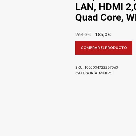
LAN, HDMI 2,
Quad Core, WI
El
El
264,3
€
185,0
€
precio
precio
COMPRAR EL PRODUCTO
original
actual
era:
es:
264,3 €.
185,0 €.
SKU:
1005004722287563
CATEGORÍA:
MINI PC