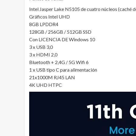
Intel Jasper Lake N5105 de cuatro núcleos (caché 
Gráficos Intel UHD
8GB LPDDR4
128GB / 256GB / 512GB SSD
Con LICENCIA DE Windows 10
3 x USB 3,0
3 x HDMI 2,0
Bluetooth + 2,4G / 5G Wifi 6
1 x USB tipo C para alimentación
21x1000M RJ45 LAN
4K UHD HTPC