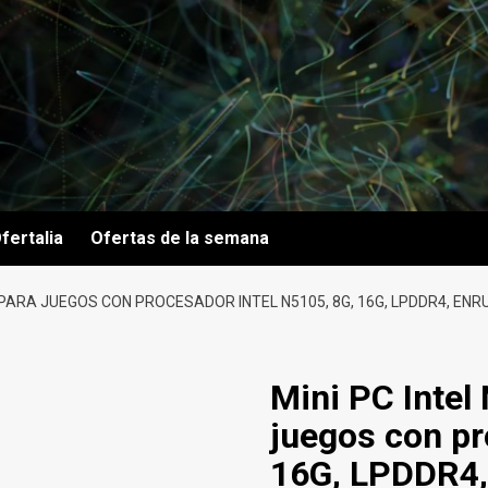
fertalia
Ofertas de la semana
PARA JUEGOS CON PROCESADOR INTEL N5105, 8G, 16G, LPDDR4, ENRUT
Mini PC Intel
juegos con pr
16G, LPDDR4, 