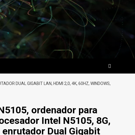
ADOR DUAL GIGABIT LAN, HDMI 2,0, 4K, 60HZ, WINDOWS,
 N5105, ordenador para
ocesador Intel N5105, 8G,
enrutador Dual Gigabit