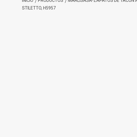
INICIO
PRODUCTOS
MARLISASA-ZAPATOS DE TACÓN AL
STILETTO, H5957