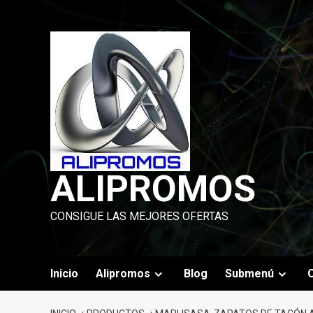
Saltar
al
contenido
ALIPROMOS
CONSIGUE LAS MEJORES OFERTAS
Inicio
Alipromos
Blog
Submenú
O