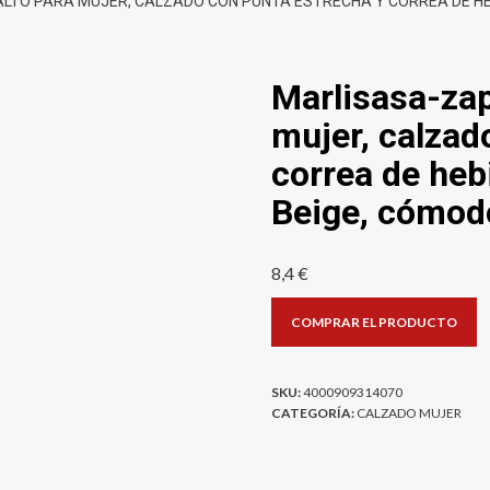
TO PARA MUJER, CALZADO CON PUNTA ESTRECHA Y CORREA DE HEBI
Marlisasa-zap
mujer, calzad
correa de hebi
Beige, cómodo
8,4
€
COMPRAR EL PRODUCTO
SKU:
4000909314070
CATEGORÍA:
CALZADO MUJER