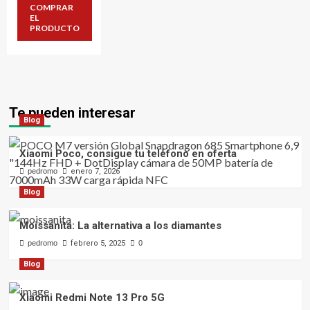
original
actual
COMPRAR
era:
es:
EL
61,9 €.
30,3 €.
PRODUCTO
Te pueden interesar
Blog
Xiaomi Poco, consigue tu teléfono en oferta
pedromo
enero 7, 2026
Blog
Moissanita: La alternativa a los diamantes
pedromo
febrero 5, 2025
0
Blog
Xiaomi Redmi Note 13 Pro 5G