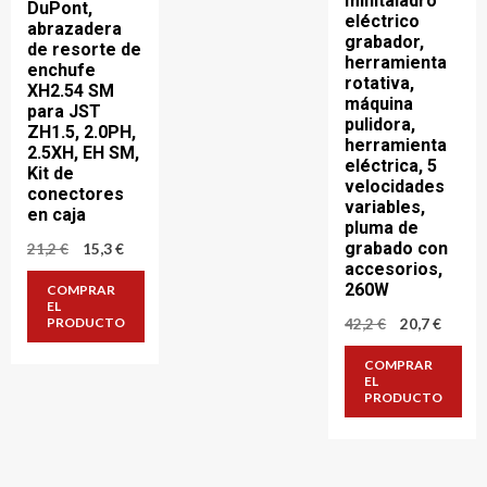
minitaladro
DuPont,
eléctrico
abrazadera
grabador,
de resorte de
herramienta
enchufe
rotativa,
XH2.54 SM
máquina
para JST
pulidora,
ZH1.5, 2.0PH,
herramienta
2.5XH, EH SM,
eléctrica, 5
Kit de
velocidades
conectores
variables,
en caja
pluma de
El
El
grabado con
21,2
€
15,3
€
precio
precio
accesorios,
original
actual
260W
COMPRAR
era:
es:
EL
21,2 €.
15,3 €.
El
El
42,2
€
20,7
€
PRODUCTO
precio
precio
original
actual
COMPRAR
era:
es:
EL
42,2 €.
20,7 €.
PRODUCTO