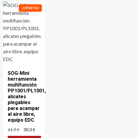
¡OFERTA!
SOG-Mini
herramienta
multifunción
PP1001/PL1001,
alicates
plegables
para acampar
al aire libre,
equipo EDC
El
El
61,9
€
30,3
€
precio
precio