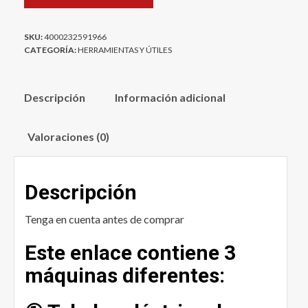
era:
es:
18,4 €.
10,9 €.
SKU:
4000232591966
CATEGORÍA:
HERRAMIENTAS Y ÚTILES
Descripción
Información adicional
Valoraciones (0)
Descripción
Tenga en cuenta antes de comprar
Este enlace contiene 3
máquinas diferentes: