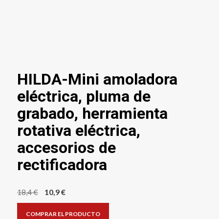
HILDA-Mini amoladora
eléctrica, pluma de
grabado, herramienta
rotativa eléctrica,
accesorios de
rectificadora
El
El
18,4
€
10,9
€
precio
precio
COMPRAR EL PRODUCTO
original
actual