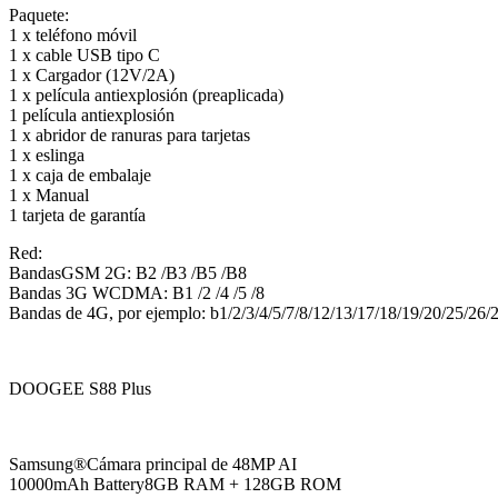
Paquete:
1 x teléfono móvil
1 x cable USB tipo C
1 x Cargador (12V/2A)
1 x película antiexplosión (preaplicada)
1 película antiexplosión
1 x abridor de ranuras para tarjetas
1 x eslinga
1 x caja de embalaje
1 x Manual
1 tarjeta de garantía
Red:
BandasGSM 2G: B2 /B3 /B5 /B8
Bandas 3G WCDMA: B1 /2 /4 /5 /8
Bandas de 4G, por ejemplo: b1/2/3/4/5/7/8/12/13/17/18/19/20/25/2
DOOGEE S88 Plus
Samsung®Cámara principal de 48MP AI
10000mAh Battery8GB RAM + 128GB ROM