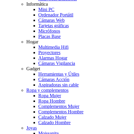
Informática
Mini PC
Ordenador Portátil
Cámaras Web
Tarjetas gráficas
Micrófonos
Placas Base
Hogar
Multimedia Hifi
Proyectores
Alarmas Hogar
Cámaras Vigilancia
Gadget
Herramientas y Útiles
Cámaras Acción
Aspiradoras sin cable
Ropa y complementos
Ropa Mujer
Ropa Hombre
Complementos Mujer
Complementos Hombre
Calzado Mujer
Calzado Hombre
Joyas
Moissanita