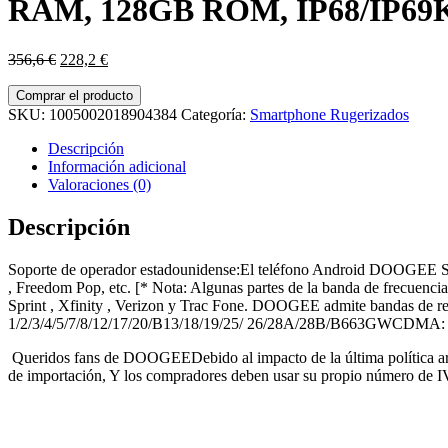
RAM, 128GB ROM, IP68/IP69K, 
El
El
356,6
€
228,2
€
precio
precio
original
actual
Comprar el producto
era:
es:
SKU:
1005002018904384
Categoría:
Smartphone Rugerizados
356,6 €.
228,2 €.
Descripción
Información adicional
Valoraciones (0)
Descripción
Soporte de operador estadounidense:El teléfono Android DOOGEE S8
, Freedom Pop, etc. [* Nota: Algunas partes de la banda de frecuen
Sprint , Xfinity , Verizon y Trac Fone. DOOGEE admite bandas de 
1/2/3/4/5/7/8/12/17/20/B13/18/19/25/ 26/28A/28B/B663GWCDMA: 
Queridos fans de DOOGEEDebido al impacto de la última política aran
de importación, Y los compradores deben usar su propio número de IV