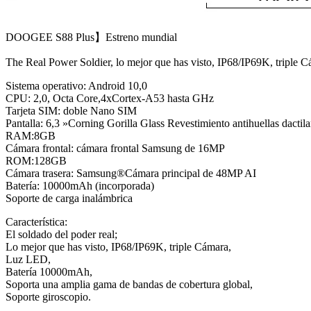
DOOGEE S88 Plus】Estreno mundial
The Real Power Soldier, lo mejor que has visto, IP68/IP69K, triple 
Sistema operativo: Android 10,0
CPU: 2,0, Octa Core,4xCortex-A53 hasta GHz
Tarjeta SIM: doble Nano SIM
Pantalla: 6,3 »Corning Gorilla Glass Revestimiento antihuellas dactila
RAM:8GB
Cámara frontal: cámara frontal Samsung de 16MP
ROM:128GB
Cámara trasera: Samsung®Cámara principal de 48MP AI
Batería: 10000mAh (incorporada)
Soporte de carga inalámbrica
Característica:
El soldado del poder real;
Lo mejor que has visto, IP68/IP69K, triple Cámara,
Luz LED,
Batería 10000mAh,
Soporta una amplia gama de bandas de cobertura global,
Soporte giroscopio.