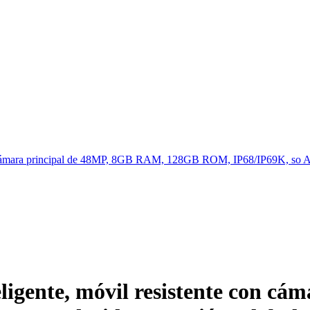
n cámara principal de 48MP, 8GB RAM, 128GB ROM, IP68/IP69K, so An
igente, móvil resistente con cá