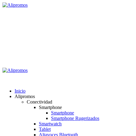
Saltar
al
contenido
Alipromos
Consigue las mejores ofertas
Menú
primario
Alipromos
Inicio
Alipromos
Conectividad
Smartphone
Smartphone
Smartphone Rugerizados
Smartwatch
Tablet
Altavoces Bluetooth