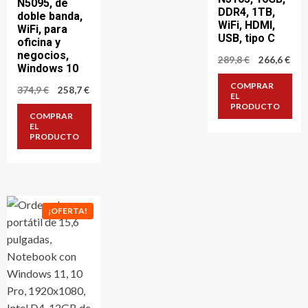
N5095, de
DDR4, 1TB,
doble banda,
WiFi, HDMI,
WiFi, para
USB, tipo C
oficina y
negocios,
El
El
289,8
€
266,6
€
Windows 10
precio
pre
original
act
COMPRAR
El
El
374,9
€
258,7
€
era:
es:
EL
precio
precio
289,8 €.
266,
PRODUCTO
original
actual
COMPRAR
era:
es:
EL
374,9 €.
258,7 €.
PRODUCTO
¡OFERTA!