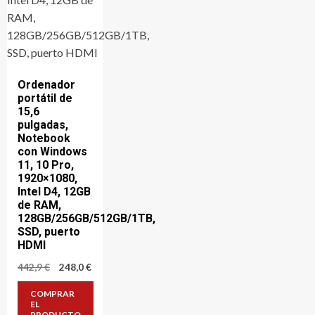
Ordenador
portátil de
15,6
pulgadas,
Notebook
con Windows
11, 10 Pro,
1920×1080,
Intel D4, 12GB
de RAM,
128GB/256GB/512GB/1TB,
SSD, puerto
HDMI
El
El
442,9
€
248,0
€
precio
precio
original
actual
COMPRAR
era:
es:
EL
442,9 €.
248,0 €.
PRODUCTO