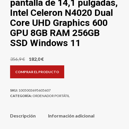
pantalla de 14,1 pulgadas,
Intel Celeron N4020 Dual
Core UHD Graphics 600
GPU 8GB RAM 256GB
SSD Windows 11
El
El
356,9
€
182,0
€
precio
precio
COMPRAR EL PRODUCTO
original
actual
era:
es:
356,9 €.
182,0 €.
SKU:
1005003695605607
CATEGORÍA:
ORDENADOR PORTÁTIL
Descripción
Información adicional