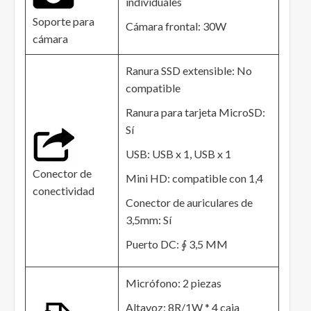
individuales
Soporte para
Cámara frontal: 30W
cámara
Ranura SSD extensible: No
compatible
Ranura para tarjeta MicroSD:
Sí
USB: USB x 1, USB x 1
Conector de
Mini HD: compatible con 1,4
conectividad
Conector de auriculares de
3,5mm: Sí
Puerto DC: ∮ 3,5 MM
Micrófono: 2 piezas
Altavoz: 8R/1W * 4 caja