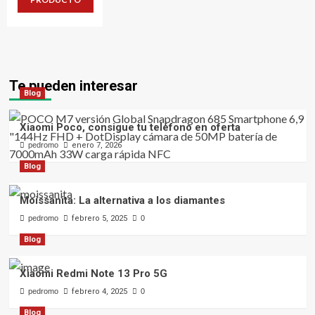
Te pueden interesar
Blog
Xiaomi Poco, consigue tu teléfono en oferta
pedromo
enero 7, 2026
Blog
Moissanita: La alternativa a los diamantes
pedromo
febrero 5, 2025
0
Blog
Xiaomi Redmi Note 13 Pro 5G
pedromo
febrero 4, 2025
0
Blog