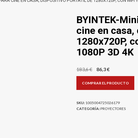
ARA CINE EN CASA, DISPOSITIVO PORTÁTIL DE 1280X720P, CON WIFI 
BYINTEK-Mini
cine en casa, 
1280x720P, co
1080P 3D 4K
El
El
183,6
€
86,3
€
precio
precio
COMPRAR EL PRODUCTO
original
actual
era:
es:
183,6 €.
86,3 €.
SKU:
1005004725026179
CATEGORÍA:
PROYECTORES