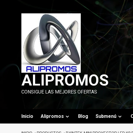
Saltar
al
contenido
ALIPROMOS
CONSIGUE LAS MEJORES OFERTAS
Inicio
Alipromos
Blog
Submenú
O