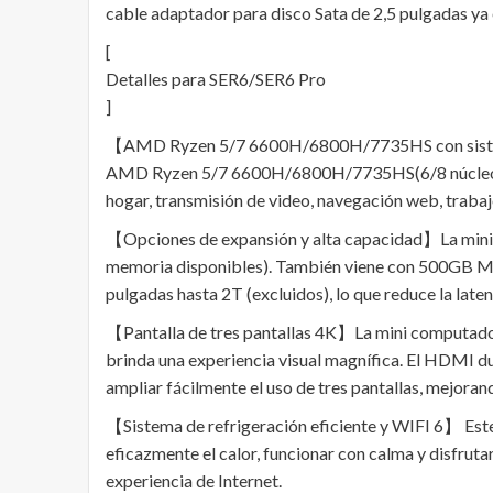
cable adaptador para disco Sata de 2,5 pulgadas ya e
[
Detalles para SER6/SER6 Pro
]
【AMD Ryzen 5/7 6600H/6800H/7735HS con sistem
AMD Ryzen 5/7 6600H/6800H/7735HS(6/8 núcleos 12/1
hogar, transmisión de video, navegación web, trabaj
【Opciones de expansión y alta capacidad】La mini
memoria disponibles). También viene con 500GB M.
pulgadas hasta 2T (excluidos), lo que reduce la late
【Pantalla de tres pantallas 4K】La mini computado
brinda una experiencia visual magnífica. El HDMI du
ampliar fácilmente el uso de tres pantallas, mejoran
【Sistema de refrigeración eficiente y WIFI 6】 Este 
eficazmente el calor, funcionar con calma y disfruta
experiencia de Internet.