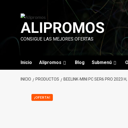
Saltar
al
contenido
ALIPROMOS
CONSIGUE LAS MEJORES OFERTAS
Inicio
Alipromos
Blog
Submenú
O
INICIO
PRODUCTOS
BEELINK-MINI PC SER6 PRO 2023 H,
¡OFERTA!