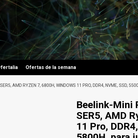
fertalia
Ofertas de la semana
 SER5, AMD RYZEN 7, 6800H, WINDOWS 11 PRO, DDR4, NVME, SSD, 550
Beelink-Mini
SER5, AMD Ry
11 Pro, DDR4
5800H, para j