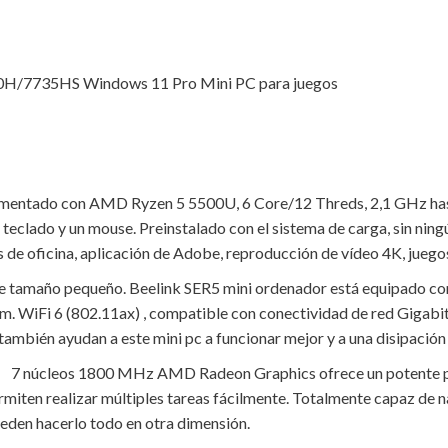
/7735HS Windows 11 Pro Mini PC para juegos
entado con AMD Ryzen 5 5500U, 6 Core/12 Threds, 2,1 GHz hasta
teclado y un mouse. Preinstalado con el sistema de carga, sin ning
as de oficina, aplicación de Adobe, reproducción de vídeo 4K, juegos
e tamaño pequeño. Beelink SER5 mini ordenador está equipado co
mm. WiFi 6 (802.11ax) , compatible con conectividad de red Gigab
ambién ayudan a este mini pc a funcionar mejor y a una disipación 
4K】 7 núcleos 1800 MHz AMD Radeon Graphics ofrece un potente pr
rmiten realizar múltiples tareas fácilmente. Totalmente capaz de na
ueden hacerlo todo en otra dimensión.