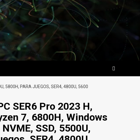
0U, 5800H, PARA JUEGOS, SER4, 4800U, 5600
 PC SER6 Pro 2023 H,
zen 7, 6800H, Windows
, NVME, SSD, 5500U,
uegos, SER4, 4800U,