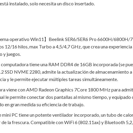
stá instalado, solo necesita un disco insertado.
a operativo Win11】Beelink SER6/SER6 Pro 6600H/6800H/7735
6 hilos, max Turbo a 4,5/4,7 GHz, que crea una experiencia muy
o y juegos.
 computadora tiene una RAM DDR4 de 16GB incorporada (se pued
2 SSD NVME 2280, admite la actualización de almacenamiento a 2
ncia y le permite ejecutar múltiples tareas simultáneamente.
ra viene con AMD Radeon Graphics 7Core 1800 MHz para admitir l
al le permite conectar dos pantallas al mismo tiempo, y equipado 
do en gran medida su eficiencia de trabajo.
mini PC tiene un potente ventilador incorporado, un tubo de calor
r de la frescura. Compatible con WiFi 6 (802.11ax) y Bluetooth 5,2