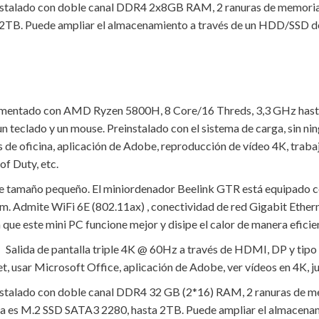
alado con doble canal DDR4 2x8GB RAM, 2 ranuras de memoria a
B. Puede ampliar el almacenamiento a través de un HDD/SSD de 
entado con AMD Ryzen 5800H, 8 Core/16 Threds, 3,3 GHz hasta 4
n teclado y un mouse. Preinstalado con el sistema de carga, sin ni
eas de oficina, aplicación de Adobe, reproducción de vídeo 4K, trab
of Duty, etc.
e tamaño pequeño. El miniordenador Beelink GTR está equipado c
m. Admite WiFi 6E (802.11ax) , conectividad de red Gigabit Ether
 que este mini PC funcione mejor y disipe el calor de manera eficie
】Salida de pantalla triple 4K @ 60Hz a través de HDMI, DP y tipo C
t, usar Microsoft Office, aplicación de Adobe, ver vídeos en 4K, j
alado con doble canal DDR4 32 GB (2*16) RAM, 2 ranuras de mem
es M.2 SSD SATA3 2280, hasta 2TB. Puede ampliar el almacenami