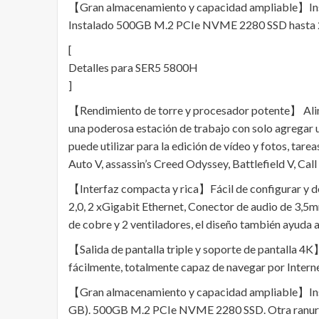
【Gran almacenamiento y capacidad ampliable】Inst
Instalado 500GB M.2 PCIe NVME 2280 SSD hasta 2T
[
Detalles para SER5 5800H
]
【Rendimiento de torre y procesador potente】 Alim
una poderosa estación de trabajo con solo agregar u
puede utilizar para la edición de vídeo y fotos, tar
Auto V, assassin’s Creed Odyssey, Battlefield V, Call 
【Interfaz compacta y rica】Fácil de configurar y d
2,0, 2 xGigabit Ethernet, Conector de audio de 3,5m
de cobre y 2 ventiladores, el diseño también ayuda a
【Salida de pantalla triple y soporte de pantalla 4K
fácilmente, totalmente capaz de navegar por Interne
【Gran almacenamiento y capacidad ampliable】Inst
GB). 500GB M.2 PCIe NVME 2280 SSD. Otra ranura 