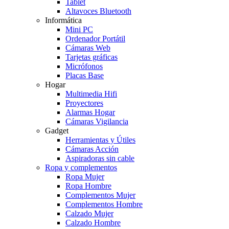
Tablet
Altavoces Bluetooth
Informática
Mini PC
Ordenador Portátil
Cámaras Web
Tarjetas gráficas
Micrófonos
Placas Base
Hogar
Multimedia Hifi
Proyectores
Alarmas Hogar
Cámaras Vigilancia
Gadget
Herramientas y Útiles
Cámaras Acción
Aspiradoras sin cable
Ropa y complementos
Ropa Mujer
Ropa Hombre
Complementos Mujer
Complementos Hombre
Calzado Mujer
Calzado Hombre