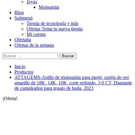
Joyas
Moissanita
Blog
Submenú
Tienda de tecnología y más
Ofertas Temu tu nueva tienda
Mi cuenta
Ofertalia
Ofertas de la semana
Buscar:
Inicio
Productos
ATTAGEMS-Anillo de moissanita para mujer, sortija de oro
amarillo de 18K, 14K, 10K, corte redondo, 3,0 CT, Diamante
de cumpleaños para regalo de boda, 2023
¡Oferta!