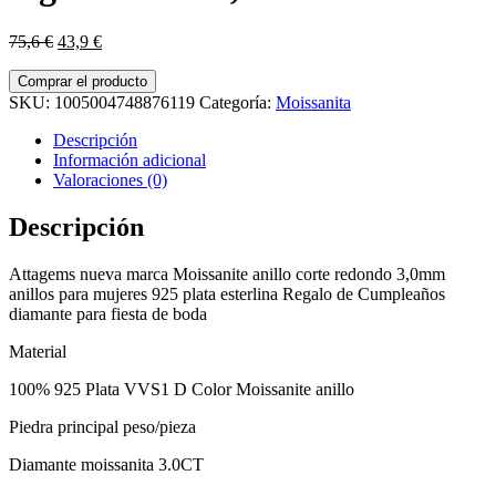
El
El
75,6
€
43,9
€
precio
precio
original
actual
Comprar el producto
era:
es:
SKU:
1005004748876119
Categoría:
Moissanita
75,6 €.
43,9 €.
Descripción
Información adicional
Valoraciones (0)
Descripción
Attagems nueva marca Moissanite anillo corte redondo 3,0mm
anillos para mujeres 925 plata esterlina Regalo de Cumpleaños
diamante para fiesta de boda
Material
100% 925 Plata VVS1 D Color Moissanite anillo
Piedra principal peso/pieza
Diamante moissanita 3.0CT