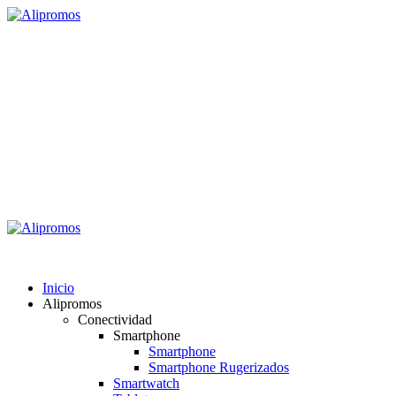
Saltar
al
contenido
Alipromos
Consigue las mejores ofertas
Menú
primario
Alipromos
Inicio
Alipromos
Conectividad
Smartphone
Smartphone
Smartphone Rugerizados
Smartwatch