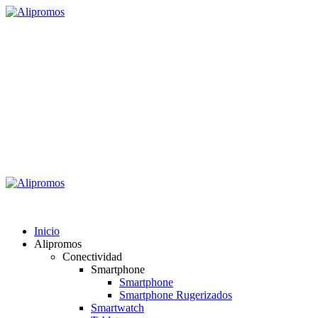
Saltar
al
contenido
Alipromos
Consigue las mejores ofertas
Menú
primario
Alipromos
Inicio
Alipromos
Conectividad
Smartphone
Smartphone
Smartphone Rugerizados
Smartwatch