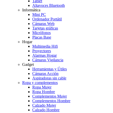
Tablet
Altavoces Bluetooth
Informática
Mini PC
Ordenador Portátil
Cámaras Web
Tarjetas gráficas
Micrófonos
Placas Base
Hogar
Multimedia Hifi
Proyectores
Alarmas Hogar
Cámaras Vigilancia
Gadget
Herramientas y Útiles
Cámaras Acción
Aspiradoras sin cable
Ropa y complementos
Ropa Mujer
Ropa Hombre
Complementos Mujer
Complementos Hombre
Calzado Mujer
Calzado Hombre