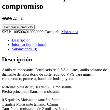
compromiso
El
El
49,8
€
22,4
€
precio
precio
original
actual
Comprar el producto
era:
es:
SKU:
1005004010030909
Categoría:
Moissanita
49,8 €.
22,4 €.
Descripción
Información adicional
Valoraciones (0)
Descripción
Anillo de moissanita Certificado de 0,5-5 quilates, anillo solitario de
diamante de laboratorio de corte redondo VVS para mujer,
compromiso, promesa, banda de boda, joyería
Material: plata de ley 100% 925 + moissanita
Piedra principal: Diamante moissanita
0,5 quilates Moissanite tamaño: 5mm
1 quilate Moissanite tamaño: 6,5mm
Tamaño de moissanita de 2 quilates: 8mm