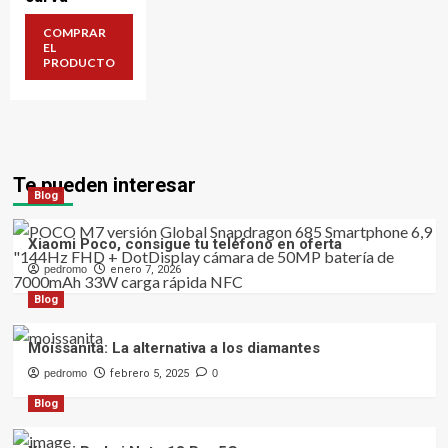
COMPRAR
EL
PRODUCTO
Te pueden interesar
Blog
Xiaomi Poco, consigue tu teléfono en oferta
pedromo
enero 7, 2026
Blog
Moissanita: La alternativa a los diamantes
pedromo
febrero 5, 2025
0
Blog