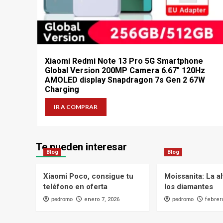
Xiaomi Redmi Note 13 Pro 5G Smartphone
Global Version 200MP Camera 6.67″ 120Hz
AMOLED display Snapdragon 7s Gen 2 67W
Charging
IR A COMPRAR
Te pueden interesar
Blog
Blog
Xiaomi Poco, consigue tu
Moissanita: La al
teléfono en oferta
los diamantes
pedromo
enero 7, 2026
pedromo
febrer