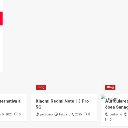
Blog
Blog
ternativa a
Xiaomi Redmi Note 13 Pro
Auriculare
5G
ósea Sana
o 5, 2025
0
pedromo
febrero 4, 2025
0
pedromo
0