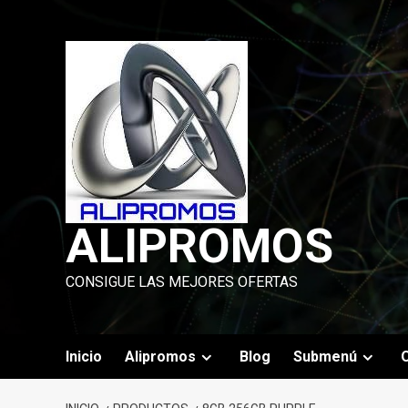
Saltar
al
contenido
ALIPROMOS
CONSIGUE LAS MEJORES OFERTAS
Inicio
Alipromos
Blog
Submenú
O